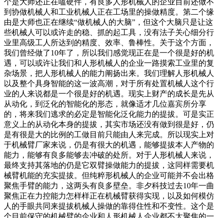
个是大师还正在嗑硬件，有良多人形机械人的企业目前还做不
到协做机械人和工业机械人正在工场里的操做精度。第二个缘
由是大师也正在继续“做机械人的大脑”，但这个大脑只是让这
些机械人可以或许走的稳、抓的起工具，没有法子关心细分行
业里高级工人所达到的精度、效率、鲁棒性。关于这个方面，
我们曾经做了10年了，所以我们感觉现正在是一个很是好的机
遇，可以或许让我们和人形机械人的企业一路摸索工业里的复
杂场景，把人形机械人的能力阐扬出来。我们理解人形机械人
以及整个具身智能的这一波高潮，对于所有处置机械人这个行
业的人来说都是一个很是好的机遇。现实上财产的成长是先从
从动化，到泛化的智能化的形态，就像适才几位嘉宾所分享
的，将来我们逃求的必定是智能化泛化能力的提拔。可是实正
意义上的从动化本身的提拔，其实市场还没有做到很是好，仍
是有很是大的比例的工做目前只能由人来完成。所以现实上对
于机械臂厂家来说，仍是有很大的机遇，能够提拔本人产物的
能力，能够有良多能够去冲破的处所。对于人形机械人来说，
最终支持其落地的仍是它双臂操做能力的提拔，这同样需要机
械臂机能的充实提拔。但纯粹形机械人的企业可能并不会出格
聚焦手臂的能力，这两头有良多壁垒。非夕科技过去10年一曲
聚焦正在力控能力怎样样正在机械臂获得实现，以及如何模仿
人的手眼共同来提拔机械人操做的靠得住性和不变性。这个是
个目前保守的机械臂的企业和人形机械人企业都不太聚焦的一