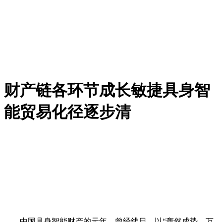
财产链各环节成长敏捷具身智
能贸易化径逐步清
中国具身智能财产的元年，曾经线日，以“轰然成势，万