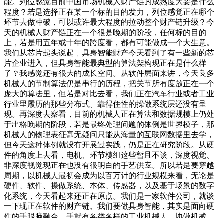
能。列位感觉目前中国市场机械人财产链的成熟度大要是什么
程度？若是选择正在某一个标的目的发力，列位感觉正在哪个
环节去做冲破，可以或许最大程度的拉动整个财产链升级？今
天的机械人财产链正在一个很是晚期的阶段，任何标的目的
上，若是用五年或十年的跨度看，都有可能做成一个大生意。
我们从芯片起头说起，具身智能财产今天看到了有一些新的芯
片企业进入，但具身智能最典型的算法架构现正在是什么样
子？我感觉还有很大的成长空间。从软件层面来讲，今天良多
机械人的节制算法仍是串行的历程，把关节所有度放正在一个
庞大的算法里，但若是对比去看，我们正在汽车行业或者工业
行业里履历的那些分布式、靠得住性的操做系统层还没有呈
现。再深度去察看，目前的机械人正在算法和数据规模上仍处
于出格晚期的阶段，若是最终处理问题的体例是世界模子，那
机械人的物理表征毫无疑问只能从海量的互联网数据里去学，
但今天这种体例就没有开展过实践，仍是正在研究阶段。从硬
件的角度上去看，电机、环节模组这些暂且不谈，深度视觉、
非深度视觉现正在也没有很明白的手艺供应。所以若是要穿越
周期，以机械人最初会成为以百万计的行业规模来看，无论是
硬件、软件、操做系统、本体、传感器，以及基于场景的数字
化系统，今天看起来还正在原点。我们是一家软件公司，就谈
一下现正在软件的财产链。我们要做具身智能，其实是面向硬
件的手眼脑融合，手就有各类各样的工业机械人、协做机械