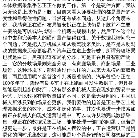
本体数据采集手艺正正在做的工作。第二个是硬件方面，我认
为无论是上肢仍是下肢，目前来看大师要处理的都是量产的不
变性和靠得住性问题，当然还有成本问题。从这几个角度来
说，我感觉正在硬件布局被安拆正在上肢仍是下肢并不主要，
主要的是可以或许找到一个机遇去规模出货，然后正在这个过
程中去和完美本人的硬件量产靠得住性。关于数据我诘问您一
个问题，若是把人形机械人和从动驾驶来类比，是不是从动驾
驶的数据来历会更容易？汽车正在道上去行驶，所谓分歧场景
也就是白日、黑夜和道布局的分歧，可是正在具身智能产物
上，它的分歧场景则完全分歧，有家庭场景、商超场景、工业
场景，这种环境下，能够通过什么样的方式来大规模的获取数
据，而且通用呢？起首这个判断是准确的。汽车曾经存正在
100多年了，曾经有良多车正在上跑而且发生数据了，但具身
智能是刚起步的财产，没有那么多机械人正在现实的贸易中去
运营，所以数据有着数量级的不同，这是毫无疑问的，并且机
械人所涉及到的场景会更多。我们要做的起首是正在手艺上处
理数据采集的效率、成本和泛化的事。其次也要进一步摸索如
何正在机械人的现实运营过程中，可以或许从动完成数据采
集。现正在的数据采集工场，能够处理一部门的问题，但若是
想更进一步，最好是正在机械人摆设的中，正在运营以至是贸
易化的同时采集数据，这可能是每个具身智能公司都想做的工