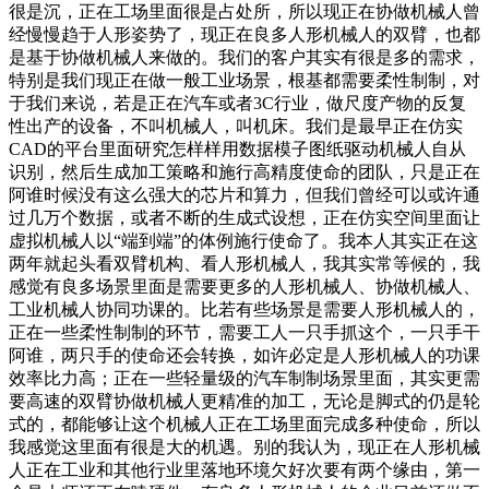
很是沉，正在工场里面很是占处所，所以现正在协做机械人曾
经慢慢趋于人形姿势了，现正在良多人形机械人的双臂，也都
是基于协做机械人来做的。我们的客户其实有很是多的需求，
特别是我们现正在做一般工业场景，根基都需要柔性制制，对
于我们来说，若是正在汽车或者3C行业，做尺度产物的反复
性出产的设备，不叫机械人，叫机床。我们是最早正在仿实
CAD的平台里面研究怎样样用数据模子图纸驱动机械人自从
识别，然后生成加工策略和施行高精度使命的团队，只是正在
阿谁时候没有这么强大的芯片和算力，但我们曾经可以或许通
过几万个数据，或者不断的生成式设想，正在仿实空间里面让
虚拟机械人以“端到端”的体例施行使命了。我本人其实正在这
两年就起头看双臂机构、看人形机械人，我其实常等候的，我
感觉有良多场景里面是需要更多的人形机械人、协做机械人、
工业机械人协同功课的。比若有些场景是需要人形机械人的，
正在一些柔性制制的环节，需要工人一只手抓这个，一只手干
阿谁，两只手的使命还会转换，如许必定是人形机械人的功课
效率比力高；正在一些轻量级的汽车制制场景里面，其实更需
要高速的双臂协做机械人更精准的加工，无论是脚式的仍是轮
式的，都能够让这个机械人正在工场里面完成多种使命，所以
我感觉这里面有很是大的机遇。别的我认为，现正在人形机械
人正在工业和其他行业里落地环境欠好次要有两个缘由，第一