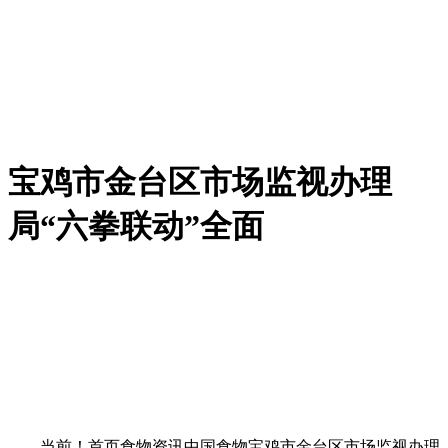
宝鸡市金台区市场监视办理
局“六拳联动”全面
当前！首页食物资讯中国食物宝鸡市金台区市场监视办理