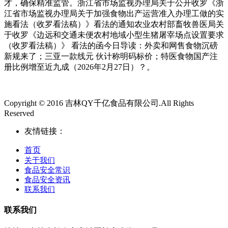
才，确保精准监管。浙江省市场监视办理局关于公开收罗《浙
江省市场监视办理局关于加强食物出产运营准入办理工做的实
施看法（收罗看法稿）》看法的通知农业农村部畜牧兽医局关
于收罗《边远和交通未便农村地域小型生猪屠宰场点设置要求
（收罗看法稿）》 看法的函今日导读：外卖和网售食物沉磅
新规来了；三亚一款线元 伙计称明码标价；特医食物国产注
册比例增至近九成（2026年2月27日）？。
Copyright © 2016 吉林QY千亿食品有限公司.All Rights
Reserved
友情链接：
首页
关于我们
食品安全常识
食品安全资讯
联系我们
联系我们