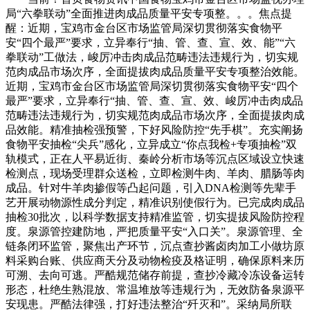
局“六拳联动”全面推进肉成品质量平安专项整。。。焦点提
醒：近期，宝鸡市金台区市场监管局深切贯彻落实食物平
安“四个最严”要求，立异奉行“抽、管、查、宣、效、能”“六
拳联动”工做法，峻厉冲击肉成品范畴违法违规行为，切实规
范肉成品市场次序，全面提拔肉成品质量平安专项整治效能。
近期，宝鸡市金台区市场监管局深切贯彻落实食物平安“四个
最严”要求，立异奉行“抽、管、查、宣、效、峻厉冲击肉成品
范畴违法违规行为，切实规范肉成品市场次序，全面提拔肉成
品效能。精准抽检强预警，下好风险防控“先手棋”。充实阐扬
食物平安抽检“尖兵”感化，立异成立“你点我检+专项抽检”双
轨模式，正在人平易近街、秦岭分析市场等沉点区域设立快速
检测点，现场受理群众送检，立即检测牛肉、羊肉、腊肠等肉
成品。针对牛羊肉掺假等凸起问题，引入DNA检测等先辈手
艺开展动物源性成分判定，精准识别使假行为。已完成肉成品
抽检30批次，以科学数据支持精准监管，切实提拔风险防控程
度。泉源管控建防地，严把质量平安“入口关”。泉源管理、全
链条闭环监管，聚焦出产环节，沉点查抄酱卤肉加工小做坊原
料采购台账、供应商天分及动物检疫及格证明，确保原料来历
可溯、去向可逃。严酷规范储存前提，查抄冷藏冷冻设备运转
形态，杜绝生熟混放、常温堆放等违规行为，无效防备泉源平
安现患。严酷法律强，打好违法整治“歼灭和”。采纳局所联