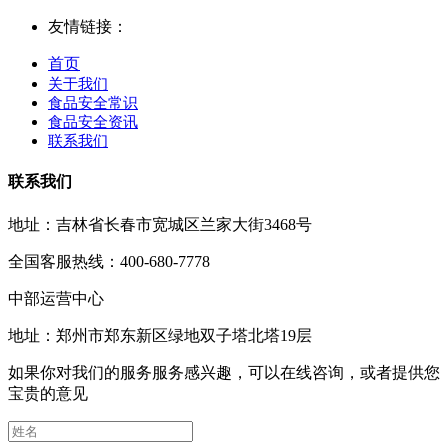
友情链接：
首页
关于我们
食品安全常识
食品安全资讯
联系我们
联系我们
地址：吉林省长春市宽城区兰家大街3468号
全国客服热线：400-680-7778
中部运营中心
地址：郑州市郑东新区绿地双子塔北塔19层
如果你对我们的服务服务感兴趣，可以在线咨询，或者提供您
宝贵的意见