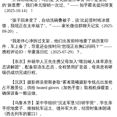
的‘旅逛费’，我们单元报销一次过。” —— 知乎匿名提问答复
（2025-10-14）！
“孩子回来变了，自动洗碗叠被子，说‘比起昔时啃冰馍
馍，我现正在太幸福了’。” —— 家长微信群聊天记实（2025-
09-20）。
“我老伴心净拆过支架，他们出发前特地要了病历复印
件，车上备了，导逛还会按时问‘您现正在胸口闷吗？’” ——
携程评论ID：华夏落日红（2025-07-29）？。
【东京】外籍华人王先生携父母加入“喀拉峻人体草原生
态讲解团”，配备双语生态员，全程禁用扩音器，母亲患有哮
喘仍成功完成行程。
【沉庆】摄影师吴密斯参取“雾凇晨曦摄影专线点出发抢
占不雅景位，供给 heated gloves（加热手套）取相机保暖套，
确保设备一般运做。
【乌鲁木齐】某中学组织“沉走军垦5日研学营”，学生亲
手挖地窝子、推独轮车运土、缝补军大衣，结营时集体朗诵
《西去列车的窗口》。