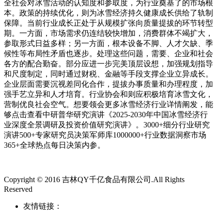
全社会对冰雪活动的认知度和参取度，为行业奠基了的市场根
本。政策的持续优化，则为冰雪经济持久健康成长供给了轨制
保障。当前行业成长正处于从规模扩张向质量提拔的环节转型
期。一方面，市场需求仍连结较快增加，消费群体不竭扩大，
参取形式日益多样；另一方面，根本设备不脚、人才欠缺、季
候性等布局性矛盾也逐步。处理这些问题，需要、企业和社会
各方的配合勤奋。部分应进一步完美顶层设想，加强规划指导
和尺度制定，同时通过财税、金融等手段支撑企业立异成长。
企业层面需要沉视差同化合作，提拔办事质量和办理程度，加
强手艺立异和人才培育。行业协会和则应积极培育冰雪文化，
营制优良社会空气。想要领会更多冰雪经济行业详情阐发，能
够点击查看中研普华研究演讲《2025-2030年中国冰雪经济行
业深度全景调研及投资价值研究演讲》。3000+细分行业研究
演讲500+专家研究员决策军师库1000000+行业数据洞察市场
365+全球热点每日决策内参。
Copyright © 2016 吉林QY千亿食品有限公司.All Rights
Reserved
友情链接：