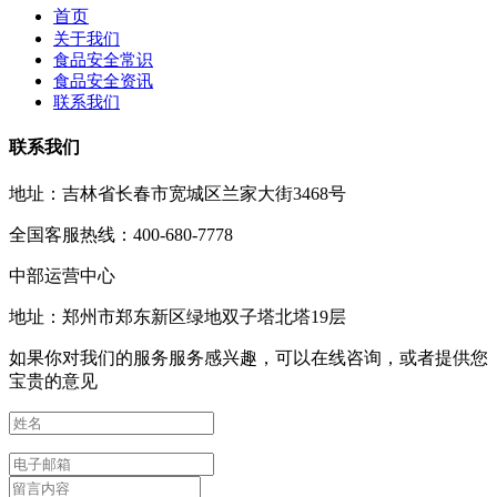
首页
关于我们
食品安全常识
食品安全资讯
联系我们
联系我们
地址：吉林省长春市宽城区兰家大街3468号
全国客服热线：400-680-7778
中部运营中心
地址：郑州市郑东新区绿地双子塔北塔19层
如果你对我们的服务服务感兴趣，可以在线咨询，或者提供您
宝贵的意见