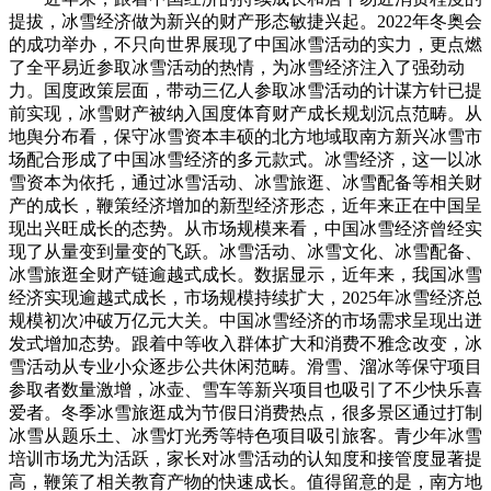
提拔，冰雪经济做为新兴的财产形态敏捷兴起。2022年冬奥会
的成功举办，不只向世界展现了中国冰雪活动的实力，更点燃
了全平易近参取冰雪活动的热情，为冰雪经济注入了强劲动
力。国度政策层面，带动三亿人参取冰雪活动的计谋方针已提
前实现，冰雪财产被纳入国度体育财产成长规划沉点范畴。从
地舆分布看，保守冰雪资本丰硕的北方地域取南方新兴冰雪市
场配合形成了中国冰雪经济的多元款式。冰雪经济，这一以冰
雪资本为依托，通过冰雪活动、冰雪旅逛、冰雪配备等相关财
产的成长，鞭策经济增加的新型经济形态，近年来正在中国呈
现出兴旺成长的态势。从市场规模来看，中国冰雪经济曾经实
现了从量变到量变的飞跃。冰雪活动、冰雪文化、冰雪配备、
冰雪旅逛全财产链逾越式成长。数据显示，近年来，我国冰雪
经济实现逾越式成长，市场规模持续扩大，2025年冰雪经济总
规模初次冲破万亿元大关。中国冰雪经济的市场需求呈现出迸
发式增加态势。跟着中等收入群体扩大和消费不雅念改变，冰
雪活动从专业小众逐步公共休闲范畴。滑雪、溜冰等保守项目
参取者数量激增，冰壶、雪车等新兴项目也吸引了不少快乐喜
爱者。冬季冰雪旅逛成为节假日消费热点，很多景区通过打制
冰雪从题乐土、冰雪灯光秀等特色项目吸引旅客。青少年冰雪
培训市场尤为活跃，家长对冰雪活动的认知度和接管度显著提
高，鞭策了相关教育产物的快速成长。值得留意的是，南方地