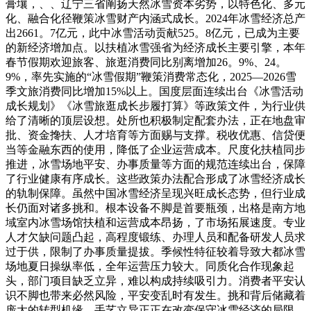
膏壤，、、辽宁三省阐扬天然冰雪资本劣势，以特色化、多元
化、融合化径鞭策冰雪财产内涵式成长。2024年冰雪经济总产
出2661。7亿元，此中冰雪活动贡献525。8亿元，已成为主要
的新经济增加点。以扶植冰雪强省为经济成长主要引擎，本年
春节假期欢迎旅客、旅逛消费同比别离增加26。9%、24。
9%，率先实施的“冰雪假期”鞭策消费常态化，2025―2026雪
季文旅消费同比增加15%以上。国度层面连续出台《冰雪活动
成长规划》《冰雪旅逛成长步履打算》等政策文件，为行业供
给了清晰的顶层设想。处所也积极制定配套办法，正在地盘审
批、资金搀扶、人才培育等方面赐与支撑。税收优惠、信贷便
当等金融东西的使用，降低了企业运营成本。尺度化扶植同步
推进，冰雪场地平安、办事质量等方面的规范连续出台，保障
了行业健康有序成长。这些政策办法配合形成了冰雪经济成长
的轨制保障。虽然中国冰雪经济呈现兴旺成长态势，但行业成
长仍面对诸多挑和。根本设备不脚是首要瓶颈，出格是南方地
域室内冰雪场馆扶植和运营成本昂扬，了市场拓展速度。专业
人才欠缺问题凸起，高程度锻练、办理人员和配备研发人员求
过于供，限制了办事质量提拔。季候性特征较着导致大都冰雪
场地夏日操纵率低，全年运营压力较大。同质化合作现象起
头，部门项目缺乏立异，难以构成持续吸引力。消费者平安认
识不脚也带来必然风险，平安变乱时有发生。挑和背后储藏着
庞大的转型机缘。手艺立异正正在改变保守冰雪经济的局限，