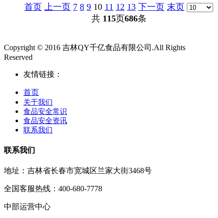
首页
上一页
7
8
9
10
11
12
13
下一页
末页
共
115
页
686
条
Copyright © 2016 吉林QY千亿食品有限公司.All Rights
Reserved
友情链接：
首页
关于我们
食品安全常识
食品安全资讯
联系我们
联系我们
地址：吉林省长春市宽城区兰家大街3468号
全国客服热线：400-680-7778
中部运营中心