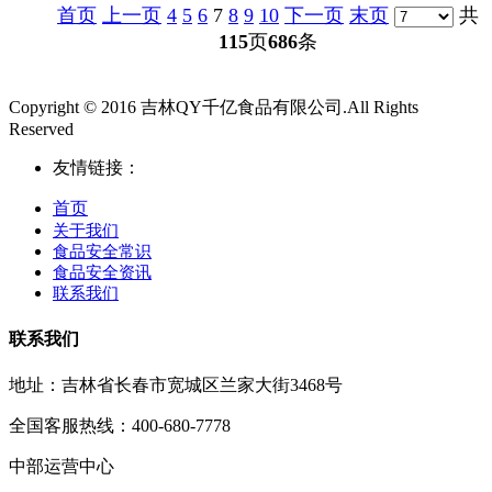
首页
上一页
4
5
6
7
8
9
10
下一页
末页
共
115
页
686
条
Copyright © 2016 吉林QY千亿食品有限公司.All Rights
Reserved
友情链接：
首页
关于我们
食品安全常识
食品安全资讯
联系我们
联系我们
地址：吉林省长春市宽城区兰家大街3468号
全国客服热线：400-680-7778
中部运营中心