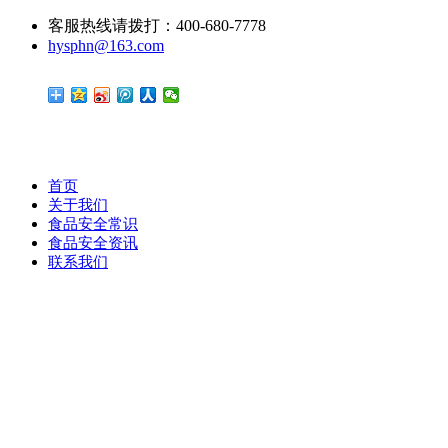
客服热线请拨打：400-680-7778
hysphn@163.com
首页
关于我们
食品安全常识
食品安全资讯
联系我们