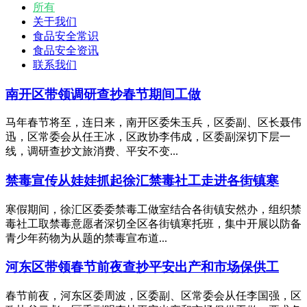
所有
关于我们
食品安全常识
食品安全资讯
联系我们
南开区带领调研查抄春节期间工做
马年春节将至，连日来，南开区委朱玉兵，区委副、区长聂伟
迅，区常委会从任王冰，区政协李伟成，区委副深切下层一
线，调研查抄文旅消费、平安不变...
禁毒宣传从娃娃抓起徐汇禁毒社工走进各街镇寒
寒假期间，徐汇区委委禁毒工做室结合各街镇安然办，组织禁
毒社工取禁毒意愿者深切全区各街镇寒托班，集中开展以防备
青少年药物为从题的禁毒宣布道...
河东区带领春节前夜查抄平安出产和市场保供工
春节前夜，河东区委周波，区委副、区常委会从任李国强，区